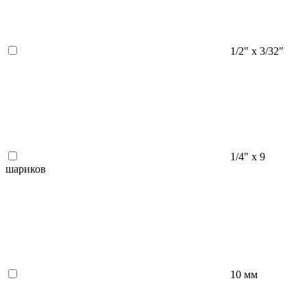
1/2" х 3/32"
1/4" х 9
шариков
10 мм