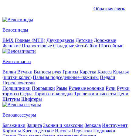
Обратная связь
Велосипеды
BMX
Горные (MTB)
Двухподвесы
Детские
Дорожные
Женские
Подростковые
Складные
Фэт-байки
Шоссейные
Велозапчасти
Вилки
Втулки
Выносы руля
Грипсы
Каретка
Колеса
Крылья
(щитки колес)
Пальцы подседельные+зажимы
Педали
Переключатели
Подшипники
Покрышки
Рамы
Рулевые колонки
Рули
Ручки
тормоза
Седла
Тормоза и колодки
Трещетки и кассеты
Цепи
Шатуны
Шифтеры
Велоаксессуары
Багажники
Защита
Звонки и клаксоны
Зеркала
Инструмент
Корзины
Кресло детское
Насосы
Перчатки
Подножки