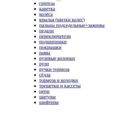
грипсы
каретка
колёса
крылья (щитки колес)
пальцы подседельные+зажимы
педали
переключатели
подшипники
покрышки
рамы
рулевые колонки
рули
ручки тормоза
сёдла
тормоза и колодки
трещетки и кассеты
цепи
шатуны
шифтеры