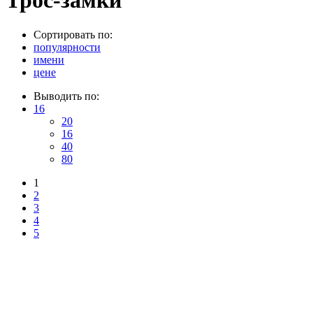
Трос-замки
Сортировать по:
популярности
имени
цене
Выводить по:
16
20
16
40
80
1
2
3
4
5