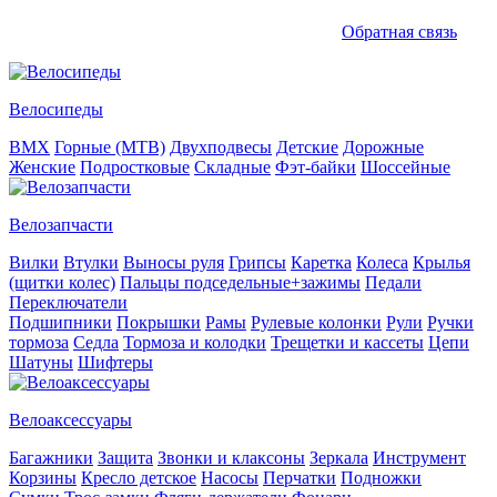
Обратная связь
Велосипеды
BMX
Горные (MTB)
Двухподвесы
Детские
Дорожные
Женские
Подростковые
Складные
Фэт-байки
Шоссейные
Велозапчасти
Вилки
Втулки
Выносы руля
Грипсы
Каретка
Колеса
Крылья
(щитки колес)
Пальцы подседельные+зажимы
Педали
Переключатели
Подшипники
Покрышки
Рамы
Рулевые колонки
Рули
Ручки
тормоза
Седла
Тормоза и колодки
Трещетки и кассеты
Цепи
Шатуны
Шифтеры
Велоаксессуары
Багажники
Защита
Звонки и клаксоны
Зеркала
Инструмент
Корзины
Кресло детское
Насосы
Перчатки
Подножки