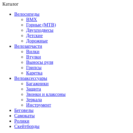
Каталог
Велосипеды
BMX
Горные (MTB)
Двухподвесы
Детские
Дорожные
Велозапчасти
Вилки
Втулки
Выносы руля
Грипсы
Каретка
Велоаксессуары
Багажники
Защита
Звонки и клаксоны
Зеркала
Инструмент
Беговелы
Самокаты
Ролики
Скейтборды