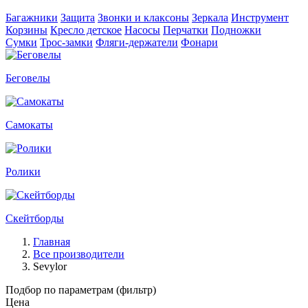
Багажники
Защита
Звонки и клаксоны
Зеркала
Инструмент
Корзины
Кресло детское
Насосы
Перчатки
Подножки
Сумки
Трос-замки
Фляги-держатели
Фонари
Беговелы
Самокаты
Ролики
Скейтборды
Главная
Все производители
Sevylor
Подбор по параметрам (фильтр)
Цена