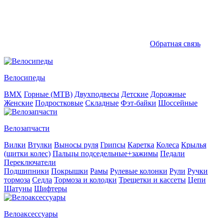
Обратная связь
Велосипеды
BMX
Горные (MTB)
Двухподвесы
Детские
Дорожные
Женские
Подростковые
Складные
Фэт-байки
Шоссейные
Велозапчасти
Вилки
Втулки
Выносы руля
Грипсы
Каретка
Колеса
Крылья
(щитки колес)
Пальцы подседельные+зажимы
Педали
Переключатели
Подшипники
Покрышки
Рамы
Рулевые колонки
Рули
Ручки
тормоза
Седла
Тормоза и колодки
Трещетки и кассеты
Цепи
Шатуны
Шифтеры
Велоаксессуары