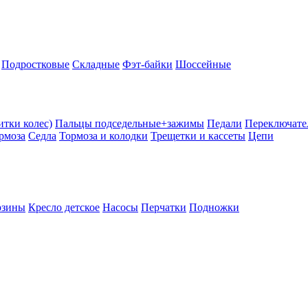
Подростковые
Складные
Фэт-байки
Шоссейные
тки колес)
Пальцы подседельные+зажимы
Педали
Переключате
рмоза
Седла
Тормоза и колодки
Трещетки и кассеты
Цепи
рзины
Кресло детское
Насосы
Перчатки
Подножки