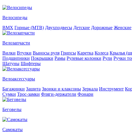
Велосипеды
BMX
Горные (MTB)
Двухподвесы
Детские
Дорожные
Женские
Велозапчасти
Вилки
Втулки
Выносы руля
Грипсы
Каретка
Колеса
Крылья (щи
Подшипники
Покрышки
Рамы
Рулевые колонки
Рули
Ручки то
Шатуны
Шифтеры
Велоаксессуары
Багажники
Защита
Звонки и клаксоны
Зеркала
Инструмент
Ко
Сумки
Трос-замки
Фляги-держатели
Фонари
Беговелы
Самокаты