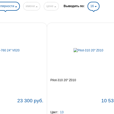
улярности
имени
цене
Выводить по:
16
Pilot-310 20" Z010
23 300 руб.
10 53
Цвет:
13