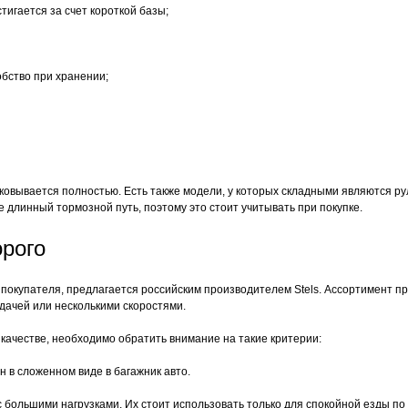
игается за счет короткой базы;
бство при хранении;
аковывается полностью. Есть также модели, у которых складными являются ру
длинный тормозной путь, поэтому это стоит учитывать при покупке.
орого
 покупателя, предлагается российским производителем Stels. Ассортимент п
ачей или несколькими скоростями.
 качестве, необходимо обратить внимание на такие критерии:
 в сложенном виде в багажник авто.
большими нагрузками. Их стоит использовать только для спокойной езды по 