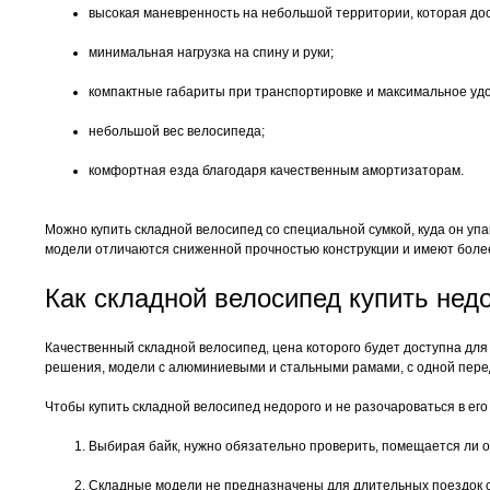
высокая маневренность на небольшой территории, которая дост
минимальная нагрузка на спину и руки;
компактные габариты при транспортировке и максимальное удо
небольшой вес велосипеда;
комфортная езда благодаря качественным амортизаторам.
Можно купить складной велосипед со специальной сумкой, куда он уп
модели отличаются сниженной прочностью конструкции и имеют более 
Как складной велосипед купить нед
Качественный складной велосипед, цена которого будет доступна для
решения, модели с алюминиевыми и стальными рамами, с одной перед
Чтобы купить складной велосипед недорого и не разочароваться в его
Выбирая байк, нужно обязательно проверить, помещается ли он
Складные модели не предназначены для длительных поездок с 