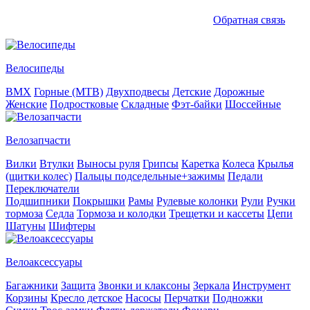
Обратная связь
Велосипеды
BMX
Горные (MTB)
Двухподвесы
Детские
Дорожные
Женские
Подростковые
Складные
Фэт-байки
Шоссейные
Велозапчасти
Вилки
Втулки
Выносы руля
Грипсы
Каретка
Колеса
Крылья
(щитки колес)
Пальцы подседельные+зажимы
Педали
Переключатели
Подшипники
Покрышки
Рамы
Рулевые колонки
Рули
Ручки
тормоза
Седла
Тормоза и колодки
Трещетки и кассеты
Цепи
Шатуны
Шифтеры
Велоаксессуары
Багажники
Защита
Звонки и клаксоны
Зеркала
Инструмент
Корзины
Кресло детское
Насосы
Перчатки
Подножки