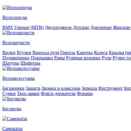
Велосипеды
BMX
Горные (MTB)
Двухподвесы
Детские
Дорожные
Женские
Велозапчасти
Вилки
Втулки
Выносы руля
Грипсы
Каретка
Колеса
Крылья (щи
Подшипники
Покрышки
Рамы
Рулевые колонки
Рули
Ручки то
Шатуны
Шифтеры
Велоаксессуары
Багажники
Защита
Звонки и клаксоны
Зеркала
Инструмент
Ко
Сумки
Трос-замки
Фляги-держатели
Фонари
Беговелы
Самокаты