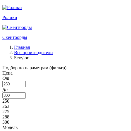
Ролики
Скейтборды
Главная
Все производители
Sevylor
Подбор по параметрам (фильтр)
Цена
От
До
250
263
275
288
300
Модель