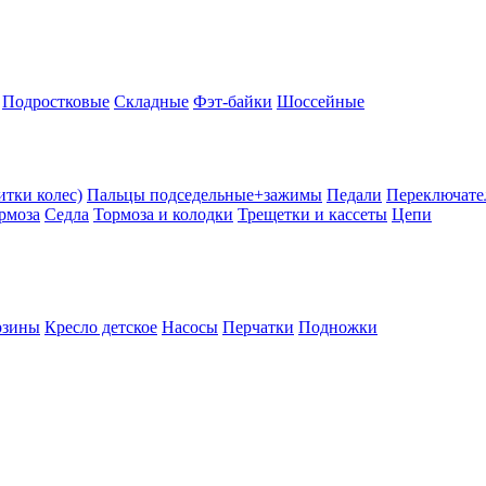
Подростковые
Складные
Фэт-байки
Шоссейные
тки колес)
Пальцы подседельные+зажимы
Педали
Переключате
рмоза
Седла
Тормоза и колодки
Трещетки и кассеты
Цепи
рзины
Кресло детское
Насосы
Перчатки
Подножки