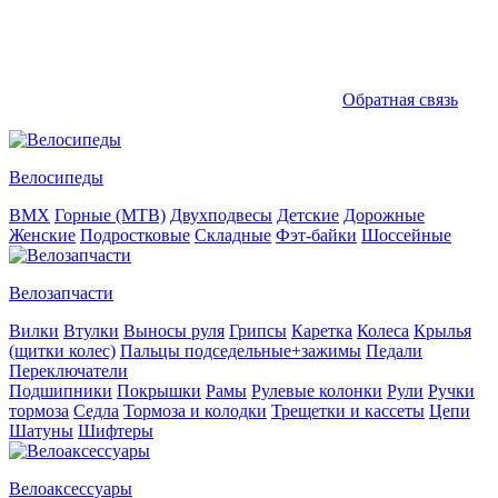
Обратная связь
Велосипеды
BMX
Горные (MTB)
Двухподвесы
Детские
Дорожные
Женские
Подростковые
Складные
Фэт-байки
Шоссейные
Велозапчасти
Вилки
Втулки
Выносы руля
Грипсы
Каретка
Колеса
Крылья
(щитки колес)
Пальцы подседельные+зажимы
Педали
Переключатели
Подшипники
Покрышки
Рамы
Рулевые колонки
Рули
Ручки
тормоза
Седла
Тормоза и колодки
Трещетки и кассеты
Цепи
Шатуны
Шифтеры
Велоаксессуары