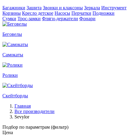
Багажники
Защита
Звонки и клаксоны
Зеркала
Инструмент
Корзины
Кресло детское
Насосы
Перчатки
Подножки
Сумки
Трос-замки
Фляги-держатели
Фонари
Беговелы
Самокаты
Ролики
Скейтборды
Главная
Все производители
Sevylor
Подбор по параметрам (фильтр)
Цена