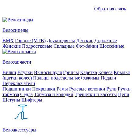
Обратная связь
Велосипеды
BMX
Горные (MTB)
Двухподвесы
Детские
Дорожные
Женские
Подростковые
Складные
Фэт-байки
Шоссейные
Велозапчасти
Вилки
Втулки
Выносы руля
Грипсы
Каретка
Колеса
Крылья
(щитки колес)
Пальцы подседельные+зажимы
Педали
Переключатели
Подшипники
Покрышки
Рамы
Рулевые колонки
Рули
Ручки
тормоза
Седла
Тормоза и колодки
Трещетки и кассеты
Цепи
Шатуны
Шифтеры
Велоаксессуары