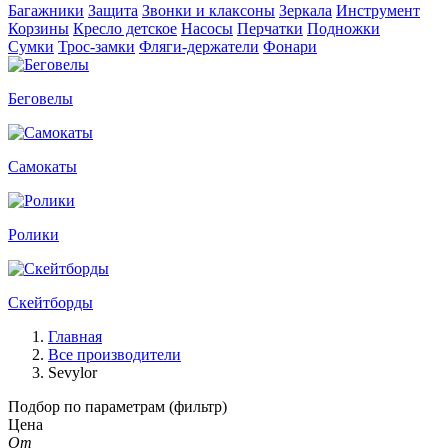
Багажники
Защита
Звонки и клаксоны
Зеркала
Инструмент
Корзины
Кресло детское
Насосы
Перчатки
Подножки
Сумки
Трос-замки
Фляги-держатели
Фонари
Беговелы
Самокаты
Ролики
Скейтборды
Главная
Все производители
Sevylor
Подбор по параметрам (фильтр)
Цена
От