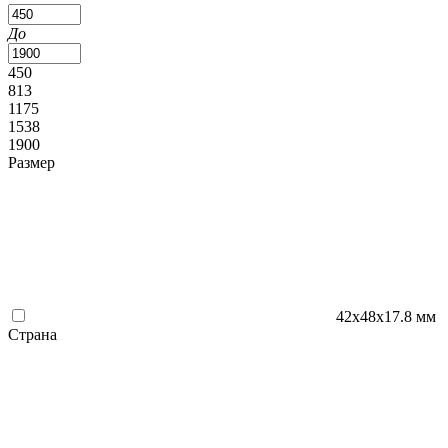
До
450
813
1175
1538
1900
Размер
42х48х17.8 мм
Страна