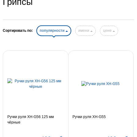
Грипсы
Сортировать по:
популярности
имени
цене
Ручки руля XH-G56 125 мм
Ручки руля XH-G55
чёрные