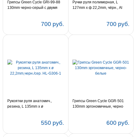
Грипсы Green Cycle GRI-99-88
Ручки руля полимерная, L
130mm черно-серый с двумя
127mm x ф 22,2mm, чёрн., Al
черными замками
клампы цв.красный HL-G201-R
700 руб.
700 руб.
Рукоятки руля анатомич.,
Грипсы Green Cycle GGR-501
резина, L 135mm x ø
130mm эргономичные, черно-
22,2mm,черн./сер. HL-G306-1
белые
550 руб.
600 руб.