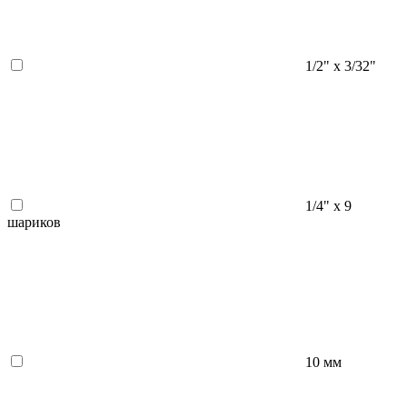
1/2" х 3/32"
1/4" х 9
шариков
10 мм