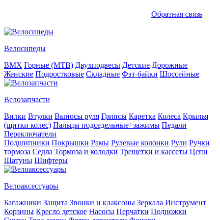
Обратная связь
Велосипеды
BMX
Горные (MTB)
Двухподвесы
Детские
Дорожные
Женские
Подростковые
Складные
Фэт-байки
Шоссейные
Велозапчасти
Вилки
Втулки
Выносы руля
Грипсы
Каретка
Колеса
Крылья
(щитки колес)
Пальцы подседельные+зажимы
Педали
Переключатели
Подшипники
Покрышки
Рамы
Рулевые колонки
Рули
Ручки
тормоза
Седла
Тормоза и колодки
Трещетки и кассеты
Цепи
Шатуны
Шифтеры
Велоаксессуары
Багажники
Защита
Звонки и клаксоны
Зеркала
Инструмент
Корзины
Кресло детское
Насосы
Перчатки
Подножки