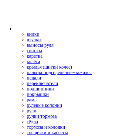
вилки
втулки
выносы руля
грипсы
каретка
колёса
крылья (щитки колес)
пальцы подседельные+зажимы
педали
переключатели
подшипники
покрышки
рамы
рулевые колонки
рули
ручки тормоза
сёдла
тормоза и колодки
трещетки и кассеты