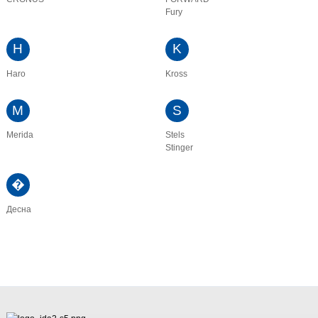
Fury
H
K
Haro
Kross
M
S
Merida
Stels
Stinger
�
Десна