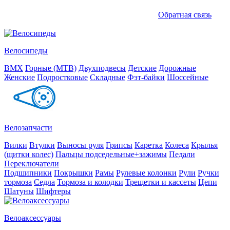
Обратная связь
Велосипеды
BMX
Горные (MTB)
Двухподвесы
Детские
Дорожные
Женские
Подростковые
Складные
Фэт-байки
Шоссейные
Велозапчасти
Вилки
Втулки
Выносы руля
Грипсы
Каретка
Колеса
Крылья
(щитки колес)
Пальцы подседельные+зажимы
Педали
Переключатели
Подшипники
Покрышки
Рамы
Рулевые колонки
Рули
Ручки
тормоза
Седла
Тормоза и колодки
Трещетки и кассеты
Цепи
Шатуны
Шифтеры
Велоаксессуары