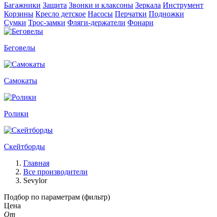
Багажники
Защита
Звонки и клаксоны
Зеркала
Инструмент
Корзины
Кресло детское
Насосы
Перчатки
Подножки
Сумки
Трос-замки
Фляги-держатели
Фонари
Беговелы
Самокаты
Ролики
Скейтборды
Главная
Все производители
Sevylor
Подбор по параметрам (фильтр)
Цена
От