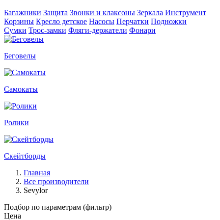
Багажники
Защита
Звонки и клаксоны
Зеркала
Инструмент
Корзины
Кресло детское
Насосы
Перчатки
Подножки
Сумки
Трос-замки
Фляги-держатели
Фонари
Беговелы
Самокаты
Ролики
Скейтборды
Главная
Все производители
Sevylor
Подбор по параметрам (фильтр)
Цена