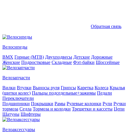
Обратная связь
Велосипеды
BMX
Горные (MTB)
Двухподвесы
Детские
Дорожные
Женские
Подростковые
Складные
Фэт-байки
Шоссейные
Велозапчасти
Вилки
Втулки
Выносы руля
Грипсы
Каретка
Колеса
Крылья
(щитки колес)
Пальцы подседельные+зажимы
Педали
Переключатели
Подшипники
Покрышки
Рамы
Рулевые колонки
Рули
Ручки
тормоза
Седла
Тормоза и колодки
Трещетки и кассеты
Цепи
Шатуны
Шифтеры
Велоаксессуары