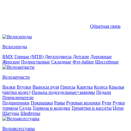
Обратная связь
Велосипеды
BMX
Горные (MTB)
Двухподвесы
Детские
Дорожные
Женские
Подростковые
Складные
Фэт-байки
Шоссейные
Велозапчасти
Вилки
Втулки
Выносы руля
Грипсы
Каретка
Колеса
Крылья
(щитки колес)
Пальцы подседельные+зажимы
Педали
Переключатели
Подшипники
Покрышки
Рамы
Рулевые колонки
Рули
Ручки
тормоза
Седла
Тормоза и колодки
Трещетки и кассеты
Цепи
Шатуны
Шифтеры
Велоаксессуары