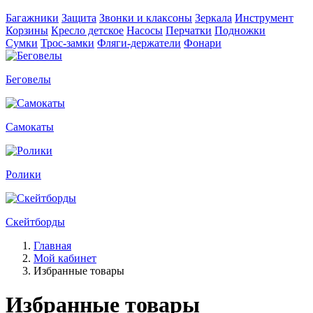
Багажники
Защита
Звонки и клаксоны
Зеркала
Инструмент
Корзины
Кресло детское
Насосы
Перчатки
Подножки
Сумки
Трос-замки
Фляги-держатели
Фонари
Беговелы
Самокаты
Ролики
Скейтборды
Главная
Мой кабинет
Избранные товары
Избранные товары