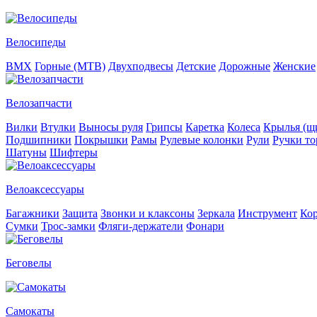
Велосипеды
BMX
Горные (MTB)
Двухподвесы
Детские
Дорожные
Женские
Велозапчасти
Вилки
Втулки
Выносы руля
Грипсы
Каретка
Колеса
Крылья (щи
Подшипники
Покрышки
Рамы
Рулевые колонки
Рули
Ручки то
Шатуны
Шифтеры
Велоаксессуары
Багажники
Защита
Звонки и клаксоны
Зеркала
Инструмент
Ко
Сумки
Трос-замки
Фляги-держатели
Фонари
Беговелы
Самокаты