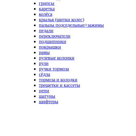
грипсы
каретка
колёса
крылья (щитки колес)
пальцы подседельные+зажимы
педали
переключатели
подшипники
покрышки
рамы
рулевые колонки
рули
ручки тормоза
сёдла
тормоза и колодки
трещетки и кассеты
цепи
шатуны
шифтеры