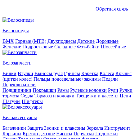
Обратная связь
Велосипеды
BMX
Горные (MTB)
Двухподвесы
Детские
Дорожные
Женские
Подростковые
Складные
Фэт-байки
Шоссейные
Велозапчасти
Вилки
Втулки
Выносы руля
Грипсы
Каретка
Колеса
Крылья
(щитки колес)
Пальцы подседельные+зажимы
Педали
Переключатели
Подшипники
Покрышки
Рамы
Рулевые колонки
Рули
Ручки
тормоза
Седла
Тормоза и колодки
Трещетки и кассеты
Цепи
Шатуны
Шифтеры
Велоаксессуары
Багажники
Защита
Звонки и клаксоны
Зеркала
Инструмент
Корзины
Кресло детское
Насосы
Перчатки
Подножки