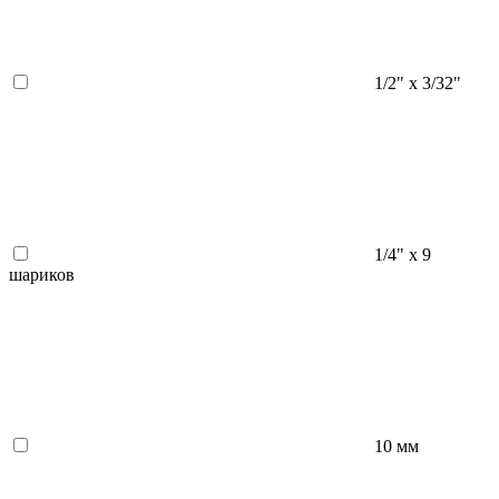
1/2" х 3/32"
1/4" х 9
шариков
10 мм