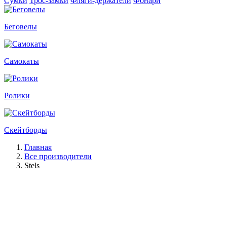
Сумки
Трос-замки
Фляги-держатели
Фонари
Беговелы
Самокаты
Ролики
Скейтборды
Главная
Все производители
Stels