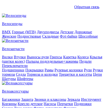
Обратная связь
Велосипеды
BMX
Горные (MTB)
Двухподвесы
Детские
Дорожные
Женские
Подростковые
Складные
Фэт-байки
Шоссейные
Велозапчасти
Вилки
Втулки
Выносы руля
Грипсы
Каретка
Колеса
Крылья
(щитки колес)
Пальцы подседельные+зажимы
Педали
Переключатели
Подшипники
Покрышки
Рамы
Рулевые колонки
Рули
Ручки
тормоза
Седла
Тормоза и колодки
Трещетки и кассеты
Цепи
Шатуны
Шифтеры
Велоаксессуары
Багажники
Защита
Звонки и клаксоны
Зеркала
Инструмент
Корзины
Кресло детское
Насосы
Перчатки
Подножки