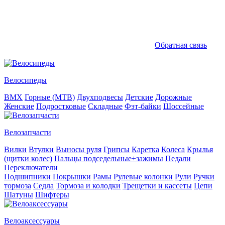
Обратная связь
Велосипеды
BMX
Горные (MTB)
Двухподвесы
Детские
Дорожные
Женские
Подростковые
Складные
Фэт-байки
Шоссейные
Велозапчасти
Вилки
Втулки
Выносы руля
Грипсы
Каретка
Колеса
Крылья
(щитки колес)
Пальцы подседельные+зажимы
Педали
Переключатели
Подшипники
Покрышки
Рамы
Рулевые колонки
Рули
Ручки
тормоза
Седла
Тормоза и колодки
Трещетки и кассеты
Цепи
Шатуны
Шифтеры
Велоаксессуары