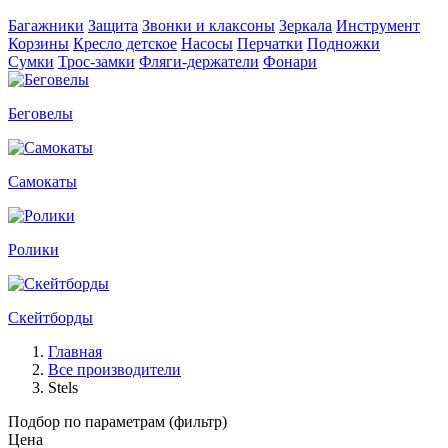
Багажники
Защита
Звонки и клаксоны
Зеркала
Инструмент
Корзины
Кресло детское
Насосы
Перчатки
Подножки
Сумки
Трос-замки
Фляги-держатели
Фонари
Беговелы
Самокаты
Ролики
Скейтборды
Главная
Все производители
Stels
Подбор по параметрам (фильтр)
Цена