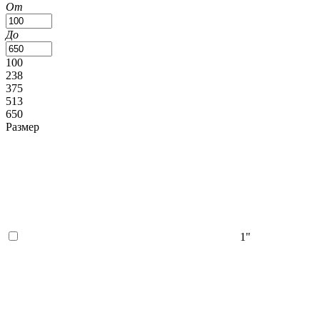
От
До
100
238
375
513
650
Размер
1"