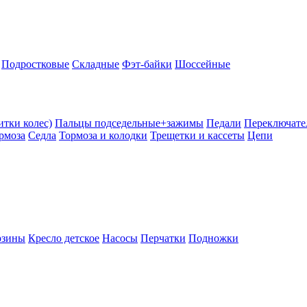
Подростковые
Складные
Фэт-байки
Шоссейные
тки колес)
Пальцы подседельные+зажимы
Педали
Переключате
рмоза
Седла
Тормоза и колодки
Трещетки и кассеты
Цепи
рзины
Кресло детское
Насосы
Перчатки
Подножки