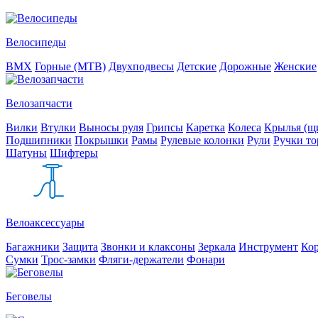
Велосипеды
BMX
Горные (MTB)
Двухподвесы
Детские
Дорожные
Женские
Велозапчасти
Вилки
Втулки
Выносы руля
Грипсы
Каретка
Колеса
Крылья (щи
Подшипники
Покрышки
Рамы
Рулевые колонки
Рули
Ручки то
Шатуны
Шифтеры
Велоаксессуары
Багажники
Защита
Звонки и клаксоны
Зеркала
Инструмент
Ко
Сумки
Трос-замки
Фляги-держатели
Фонари
Беговелы