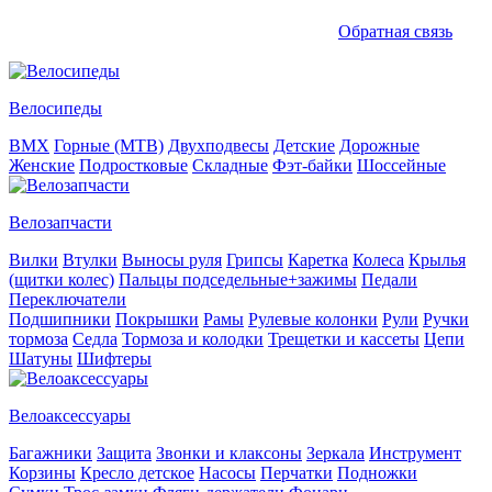
Обратная связь
Велосипеды
BMX
Горные (MTB)
Двухподвесы
Детские
Дорожные
Женские
Подростковые
Складные
Фэт-байки
Шоссейные
Велозапчасти
Вилки
Втулки
Выносы руля
Грипсы
Каретка
Колеса
Крылья
(щитки колес)
Пальцы подседельные+зажимы
Педали
Переключатели
Подшипники
Покрышки
Рамы
Рулевые колонки
Рули
Ручки
тормоза
Седла
Тормоза и колодки
Трещетки и кассеты
Цепи
Шатуны
Шифтеры
Велоаксессуары
Багажники
Защита
Звонки и клаксоны
Зеркала
Инструмент
Корзины
Кресло детское
Насосы
Перчатки
Подножки