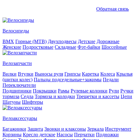
Обратная связь
Велосипеды
BMX
Горные (MTB)
Двухподвесы
Детские
Дорожные
Женские
Подростковые
Складные
Фэт-байки
Шоссейные
Велозапчасти
Вилки
Втулки
Выносы руля
Грипсы
Каретка
Колеса
Крылья
(щитки колес)
Пальцы подседельные+зажимы
Педали
Переключатели
Подшипники
Покрышки
Рамы
Рулевые колонки
Рули
Ручки
тормоза
Седла
Тормоза и колодки
Трещетки и кассеты
Цепи
Шатуны
Шифтеры
Велоаксессуары
Багажники
Защита
Звонки и клаксоны
Зеркала
Инструмент
Корзины
Кресло детское
Насосы
Перчатки
Подножки