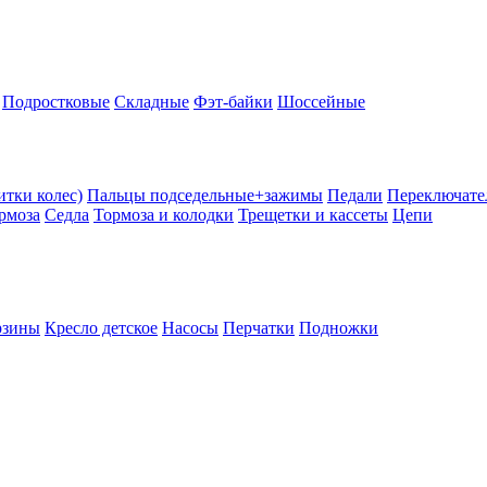
Подростковые
Складные
Фэт-байки
Шоссейные
тки колес)
Пальцы подседельные+зажимы
Педали
Переключате
рмоза
Седла
Тормоза и колодки
Трещетки и кассеты
Цепи
рзины
Кресло детское
Насосы
Перчатки
Подножки