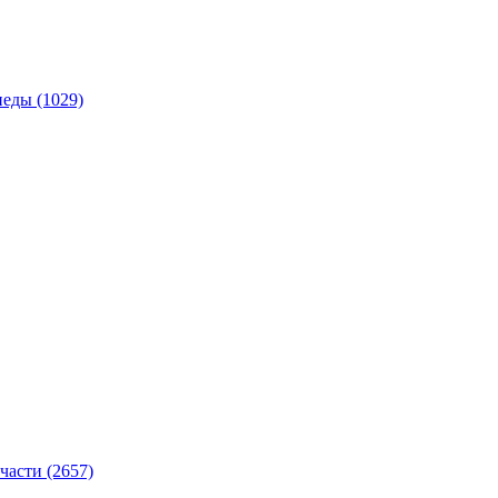
педы
(1029)
части
(2657)