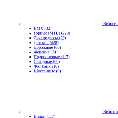
Велоси
BMX
(32)
Горные (MTB)
(229)
Двухподвесы
(29)
Детские
(428)
Дорожные
(60)
Женские
(74)
Подростковые
(117)
Складные
(60)
Фэт-байки
(0)
Шоссейные
(0)
Велозап
Вилки
(117)