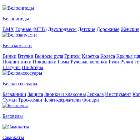
Велосипеды
BMX
Горные (MTB)
Двухподвесы
Детские
Дорожные
Женские
Велозапчасти
Вилки
Втулки
Выносы руля
Грипсы
Каретка
Колеса
Крылья (щи
Подшипники
Покрышки
Рамы
Рулевые колонки
Рули
Ручки то
Шатуны
Шифтеры
Велоаксессуары
Багажники
Защита
Звонки и клаксоны
Зеркала
Инструмент
Ко
Сумки
Трос-замки
Фляги-держатели
Фонари
Беговелы
Самокаты