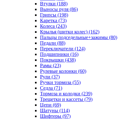
Втулки
(188)
Выносы руля
(86)
Грипсы
(198)
Каретка
(73)
Колеса
(243)
Крылья (щитки колес)
(162)
Пальцы подседельные+зажимы
(80)
Педали
(88)
Переключатели
(124)
Подшипники
(16)
Покрышки
(438)
Рамы
(23)
Рулевые колонки
(60)
Рули
(37)
Ручки тормоза
(55)
Седла
(71)
Тормоза и колодки
(239)
Трещетки и кассеты
(79)
Цепи
(69)
Шатуны
(114)
Шифтеры
(97)