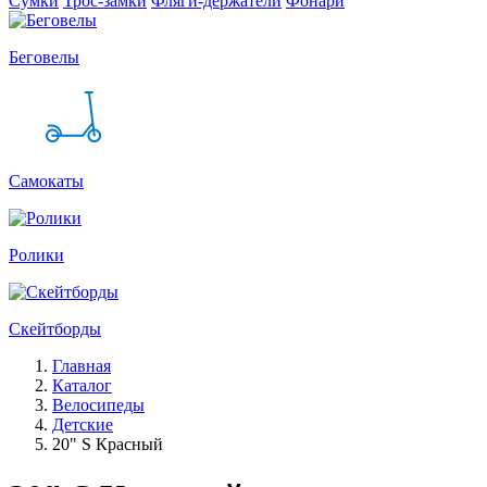
Сумки
Трос-замки
Фляги-держатели
Фонари
Беговелы
Самокаты
Ролики
Скейтборды
Главная
Каталог
Велосипеды
Детские
20" S Красный