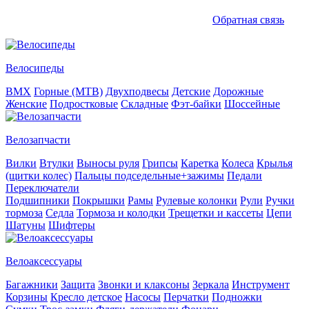
Обратная связь
Велосипеды
BMX
Горные (MTB)
Двухподвесы
Детские
Дорожные
Женские
Подростковые
Складные
Фэт-байки
Шоссейные
Велозапчасти
Вилки
Втулки
Выносы руля
Грипсы
Каретка
Колеса
Крылья
(щитки колес)
Пальцы подседельные+зажимы
Педали
Переключатели
Подшипники
Покрышки
Рамы
Рулевые колонки
Рули
Ручки
тормоза
Седла
Тормоза и колодки
Трещетки и кассеты
Цепи
Шатуны
Шифтеры
Велоаксессуары
Багажники
Защита
Звонки и клаксоны
Зеркала
Инструмент
Корзины
Кресло детское
Насосы
Перчатки
Подножки