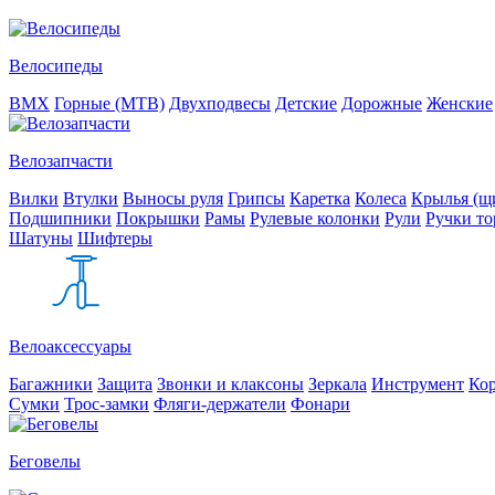
Велосипеды
BMX
Горные (MTB)
Двухподвесы
Детские
Дорожные
Женские
Велозапчасти
Вилки
Втулки
Выносы руля
Грипсы
Каретка
Колеса
Крылья (щи
Подшипники
Покрышки
Рамы
Рулевые колонки
Рули
Ручки то
Шатуны
Шифтеры
Велоаксессуары
Багажники
Защита
Звонки и клаксоны
Зеркала
Инструмент
Ко
Сумки
Трос-замки
Фляги-держатели
Фонари
Беговелы