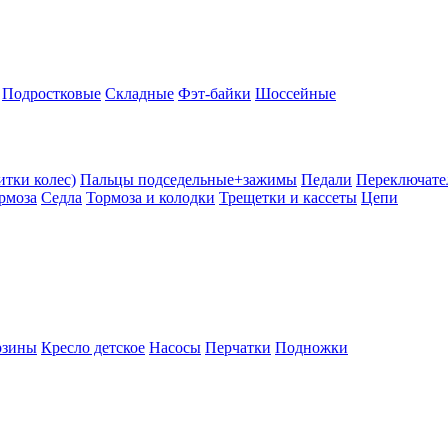
Подростковые
Складные
Фэт-байки
Шоссейные
тки колес)
Пальцы подседельные+зажимы
Педали
Переключате
рмоза
Седла
Тормоза и колодки
Трещетки и кассеты
Цепи
рзины
Кресло детское
Насосы
Перчатки
Подножки