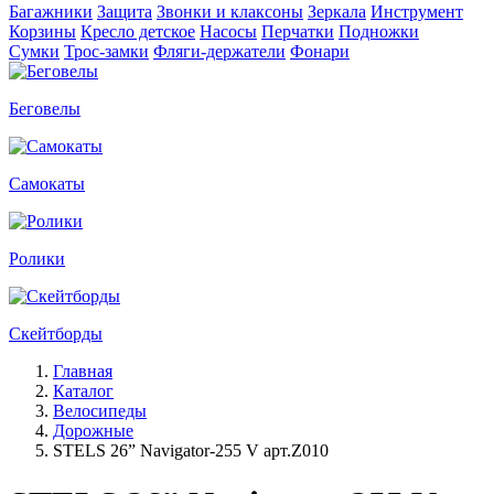
Багажники
Защита
Звонки и клаксоны
Зеркала
Инструмент
Корзины
Кресло детское
Насосы
Перчатки
Подножки
Сумки
Трос-замки
Фляги-держатели
Фонари
Беговелы
Самокаты
Ролики
Скейтборды
Главная
Каталог
Велосипеды
Дорожные
STELS 26” Navigator-255 V арт.Z010