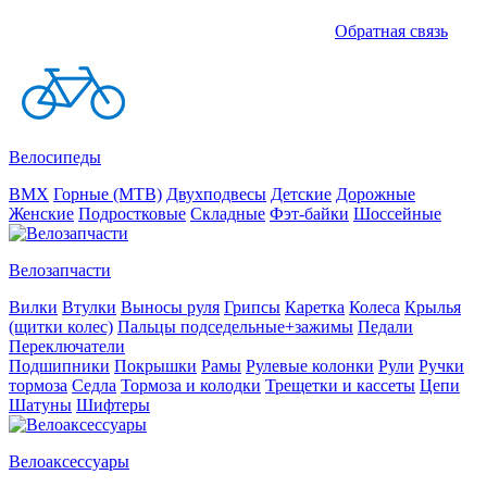
Обратная связь
Велосипеды
BMX
Горные (MTB)
Двухподвесы
Детские
Дорожные
Женские
Подростковые
Складные
Фэт-байки
Шоссейные
Велозапчасти
Вилки
Втулки
Выносы руля
Грипсы
Каретка
Колеса
Крылья
(щитки колес)
Пальцы подседельные+зажимы
Педали
Переключатели
Подшипники
Покрышки
Рамы
Рулевые колонки
Рули
Ручки
тормоза
Седла
Тормоза и колодки
Трещетки и кассеты
Цепи
Шатуны
Шифтеры
Велоаксессуары