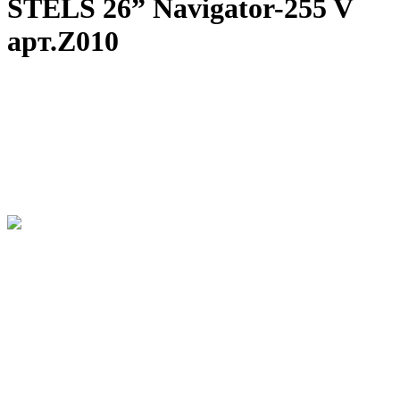
STELS 26” Navigator-255 V
арт.Z010