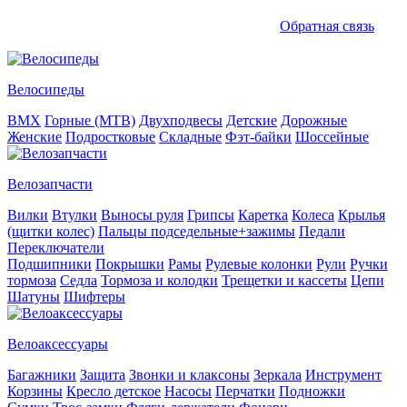
Обратная связь
Велосипеды
BMX
Горные (MTB)
Двухподвесы
Детские
Дорожные
Женские
Подростковые
Складные
Фэт-байки
Шоссейные
Велозапчасти
Вилки
Втулки
Выносы руля
Грипсы
Каретка
Колеса
Крылья
(щитки колес)
Пальцы подседельные+зажимы
Педали
Переключатели
Подшипники
Покрышки
Рамы
Рулевые колонки
Рули
Ручки
тормоза
Седла
Тормоза и колодки
Трещетки и кассеты
Цепи
Шатуны
Шифтеры
Велоаксессуары
Багажники
Защита
Звонки и клаксоны
Зеркала
Инструмент
Корзины
Кресло детское
Насосы
Перчатки
Подножки