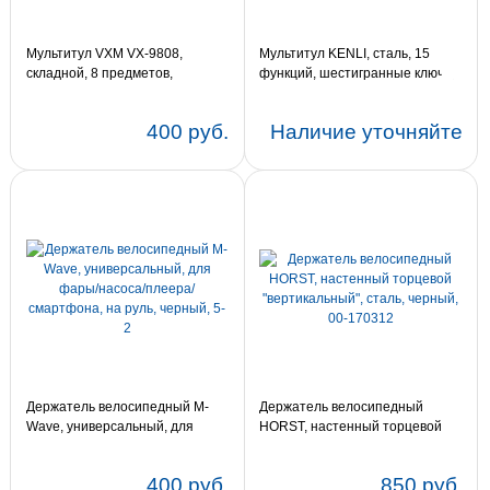
Мультитул VXM VX-9808,
Мультитул KENLI, сталь, 15
складной, 8 предметов,
функций, шестигранные ключи,
шестигранники 2/2.5/3/4/5/6 мм,
спицевой ключ,
2 отвертки, красный
400 руб.
Наличие уточняйте
Держатель велосипедный M-
Держатель велосипедный
Wave, универсальный, для
HORST, настенный торцевой
фары/насоса/плеера/
"вертикальный", сталь, черный,
смартфона, на руль, черный, 5-
00-170312
400 руб.
850 руб.
2