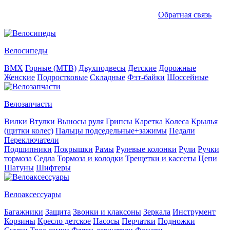
Обратная связь
Велосипеды
BMX
Горные (MTB)
Двухподвесы
Детские
Дорожные
Женские
Подростковые
Складные
Фэт-байки
Шоссейные
Велозапчасти
Вилки
Втулки
Выносы руля
Грипсы
Каретка
Колеса
Крылья
(щитки колес)
Пальцы подседельные+зажимы
Педали
Переключатели
Подшипники
Покрышки
Рамы
Рулевые колонки
Рули
Ручки
тормоза
Седла
Тормоза и колодки
Трещетки и кассеты
Цепи
Шатуны
Шифтеры
Велоаксессуары
Багажники
Защита
Звонки и клаксоны
Зеркала
Инструмент
Корзины
Кресло детское
Насосы
Перчатки
Подножки