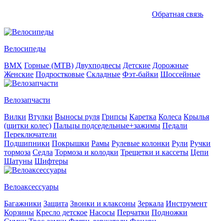
Обратная связь
Велосипеды
BMX
Горные (MTB)
Двухподвесы
Детские
Дорожные
Женские
Подростковые
Складные
Фэт-байки
Шоссейные
Велозапчасти
Вилки
Втулки
Выносы руля
Грипсы
Каретка
Колеса
Крылья
(щитки колес)
Пальцы подседельные+зажимы
Педали
Переключатели
Подшипники
Покрышки
Рамы
Рулевые колонки
Рули
Ручки
тормоза
Седла
Тормоза и колодки
Трещетки и кассеты
Цепи
Шатуны
Шифтеры
Велоаксессуары
Багажники
Защита
Звонки и клаксоны
Зеркала
Инструмент
Корзины
Кресло детское
Насосы
Перчатки
Подножки