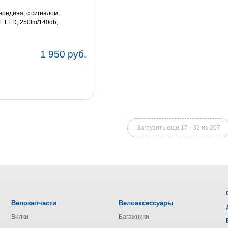
редняя, с сигналом,
E LED, 250lm/140db,
1 950 руб.
Загрузить ещё 17 - 32 из 207
Велозапчасти
Велоаксессуары
Вилки
Багажники