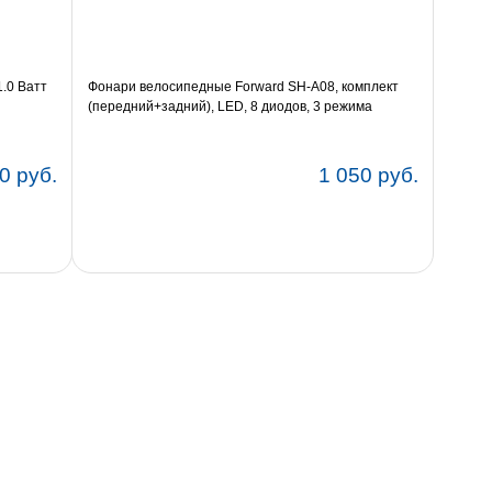
.0 Ватт
Фонари велосипедные Forward SH-A08, комплект
(передний+задний), LED, 8 диодов, 3 режима
работы, FWD3
0 руб.
1 050 руб.