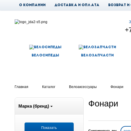
О компании
Доставка и оплата
Возврат и
Новости
З
+
Велосипеды
Велозапчасти
Главная
Каталог
Велоаксессуары
Фонари
Фонари
Марка (бренд)