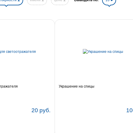
улярности
имени
цене
Выводить по:
16
отражателя
Украшение на спицы
20 руб.
10