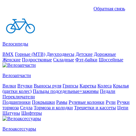
Обратная связь
Велосипеды
BMX
Горные (MTB)
Двухподвесы
Детские
Дорожные
Женские
Подростковые
Складные
Фэт-байки
Шоссейные
Велозапчасти
Вилки
Втулки
Выносы руля
Грипсы
Каретка
Колеса
Крылья
(щитки колес)
Пальцы подседельные+зажимы
Педали
Переключатели
Подшипники
Покрышки
Рамы
Рулевые колонки
Рули
Ручки
тормоза
Седла
Тормоза и колодки
Трещетки и кассеты
Цепи
Шатуны
Шифтеры
Велоаксессуары