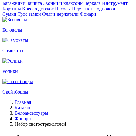
Багажники
Защита
Звонки и клаксоны
Зеркала
Инструмент
Корзины
Кресло детское
Насосы
Перчатки
Подножки
Сумки
Трос-замки
Фляги-держатели
Фонари
Беговелы
Самокаты
Ролики
Скейтборды
Главная
Каталог
Велоаксессуары
Фонари
Набор светоотражателей