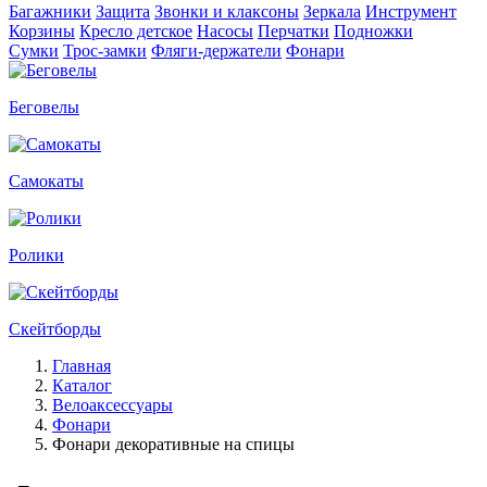
Багажники
Защита
Звонки и клаксоны
Зеркала
Инструмент
Корзины
Кресло детское
Насосы
Перчатки
Подножки
Сумки
Трос-замки
Фляги-держатели
Фонари
Беговелы
Самокаты
Ролики
Скейтборды
Главная
Каталог
Велоаксессуары
Фонари
Фонари декоративные на спицы