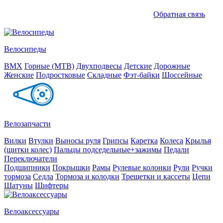
Обратная связь
Велосипеды
BMX
Горные (MTB)
Двухподвесы
Детские
Дорожные
Женские
Подростковые
Складные
Фэт-байки
Шоссейные
Велозапчасти
Вилки
Втулки
Выносы руля
Грипсы
Каретка
Колеса
Крылья
(щитки колес)
Пальцы подседельные+зажимы
Педали
Переключатели
Подшипники
Покрышки
Рамы
Рулевые колонки
Рули
Ручки
тормоза
Седла
Тормоза и колодки
Трещетки и кассеты
Цепи
Шатуны
Шифтеры
Велоаксессуары