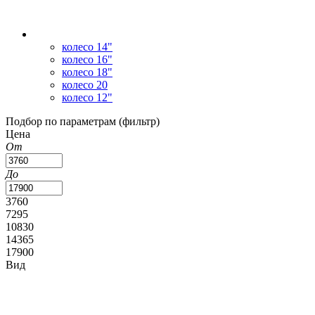
колесо 14"
колесо 16"
колесо 18"
колесо 20
колесо 12"
Подбор по параметрам (фильтр)
Цена
От
До
3760
7295
10830
14365
17900
Вид