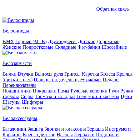
Обратная связь
Велосипеды
BMX
Горные (MTB)
Двухподвесы
Детские
Дорожные
Женские
Подростковые
Складные
Фэт-байки
Шоссейные
Велозапчасти
Вилки
Втулки
Выносы руля
Грипсы
Каретка
Колеса
Крылья
(щитки колес)
Пальцы подседельные+зажимы
Педали
Переключатели
Подшипники
Покрышки
Рамы
Рулевые колонки
Рули
Ручки
тормоза
Седла
Тормоза и колодки
Трещетки и кассеты
Цепи
Шатуны
Шифтеры
Велоаксессуары
Багажники
Защита
Звонки и клаксоны
Зеркала
Инструмент
Корзины
Кресло детское
Насосы
Перчатки
Подножки