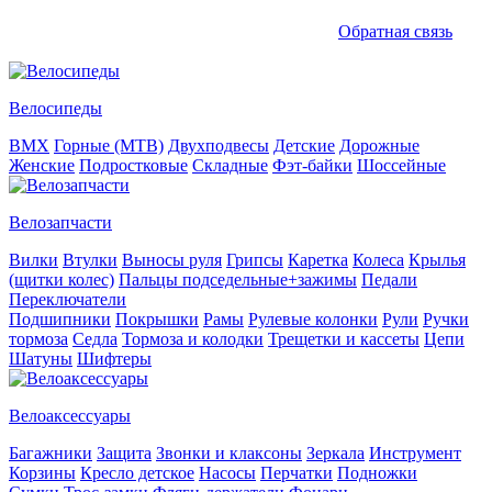
Обратная связь
Велосипеды
BMX
Горные (MTB)
Двухподвесы
Детские
Дорожные
Женские
Подростковые
Складные
Фэт-байки
Шоссейные
Велозапчасти
Вилки
Втулки
Выносы руля
Грипсы
Каретка
Колеса
Крылья
(щитки колес)
Пальцы подседельные+зажимы
Педали
Переключатели
Подшипники
Покрышки
Рамы
Рулевые колонки
Рули
Ручки
тормоза
Седла
Тормоза и колодки
Трещетки и кассеты
Цепи
Шатуны
Шифтеры
Велоаксессуары
Багажники
Защита
Звонки и клаксоны
Зеркала
Инструмент
Корзины
Кресло детское
Насосы
Перчатки
Подножки