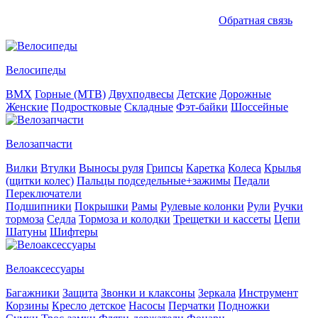
Обратная связь
Велосипеды
BMX
Горные (MTB)
Двухподвесы
Детские
Дорожные
Женские
Подростковые
Складные
Фэт-байки
Шоссейные
Велозапчасти
Вилки
Втулки
Выносы руля
Грипсы
Каретка
Колеса
Крылья
(щитки колес)
Пальцы подседельные+зажимы
Педали
Переключатели
Подшипники
Покрышки
Рамы
Рулевые колонки
Рули
Ручки
тормоза
Седла
Тормоза и колодки
Трещетки и кассеты
Цепи
Шатуны
Шифтеры
Велоаксессуары
Багажники
Защита
Звонки и клаксоны
Зеркала
Инструмент
Корзины
Кресло детское
Насосы
Перчатки
Подножки