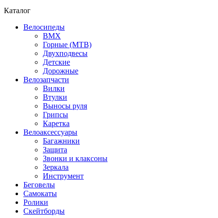
Каталог
Велосипеды
BMX
Горные (MTB)
Двухподвесы
Детские
Дорожные
Велозапчасти
Вилки
Втулки
Выносы руля
Грипсы
Каретка
Велоаксессуары
Багажники
Защита
Звонки и клаксоны
Зеркала
Инструмент
Беговелы
Самокаты
Ролики
Скейтборды