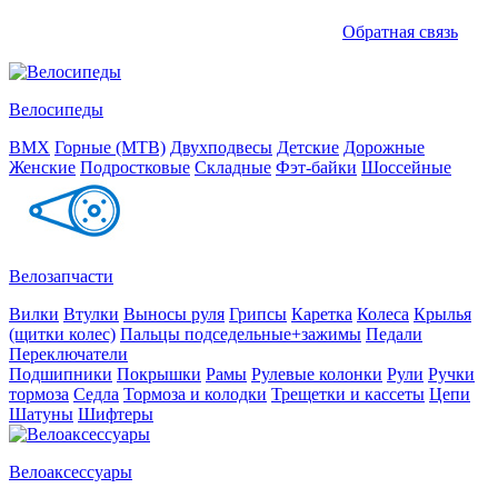
Обратная связь
Велосипеды
BMX
Горные (MTB)
Двухподвесы
Детские
Дорожные
Женские
Подростковые
Складные
Фэт-байки
Шоссейные
Велозапчасти
Вилки
Втулки
Выносы руля
Грипсы
Каретка
Колеса
Крылья
(щитки колес)
Пальцы подседельные+зажимы
Педали
Переключатели
Подшипники
Покрышки
Рамы
Рулевые колонки
Рули
Ручки
тормоза
Седла
Тормоза и колодки
Трещетки и кассеты
Цепи
Шатуны
Шифтеры
Велоаксессуары