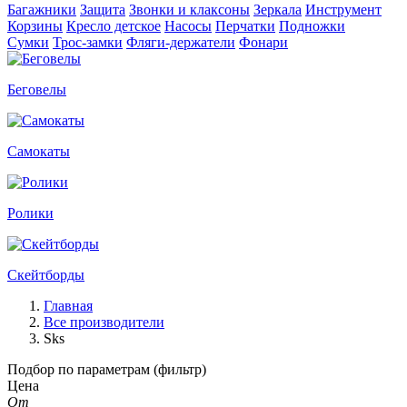
Багажники
Защита
Звонки и клаксоны
Зеркала
Инструмент
Корзины
Кресло детское
Насосы
Перчатки
Подножки
Сумки
Трос-замки
Фляги-держатели
Фонари
Беговелы
Самокаты
Ролики
Скейтборды
Главная
Все производители
Sks
Подбор по параметрам (фильтр)
Цена
От