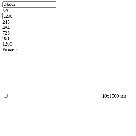
До
245
484
723
961
1200
Размер
10x1500 мм