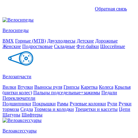
Обратная связь
Велосипеды
BMX
Горные (MTB)
Двухподвесы
Детские
Дорожные
Женские
Подростковые
Складные
Фэт-байки
Шоссейные
Велозапчасти
Вилки
Втулки
Выносы руля
Грипсы
Каретка
Колеса
Крылья
(щитки колес)
Пальцы подседельные+зажимы
Педали
Переключатели
Подшипники
Покрышки
Рамы
Рулевые колонки
Рули
Ручки
тормоза
Седла
Тормоза и колодки
Трещетки и кассеты
Цепи
Шатуны
Шифтеры
Велоаксессуары