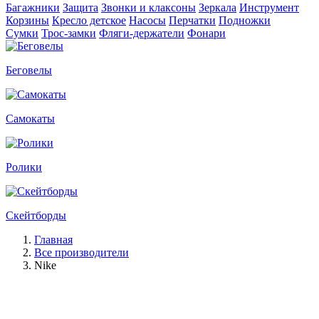
Багажники
Защита
Звонки и клаксоны
Зеркала
Инструмент
Корзины
Кресло детское
Насосы
Перчатки
Подножки
Сумки
Трос-замки
Фляги-держатели
Фонари
Беговелы
Самокаты
Ролики
Скейтборды
Главная
Все производители
Nike