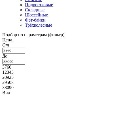
Подростковые
Складные
Шоссейные
Фэт-байки
Трёхколёсные
Подбор по параметрам (фильтр)
Цена
От
До
3760
12343
20925
29508
38090
Вид