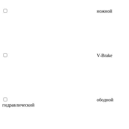
ножной
V-Brake
ободной
гидравлический