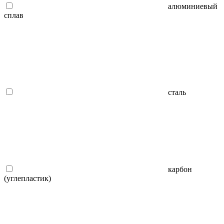
алюминиевый
сплав
сталь
карбон
(углепластик)