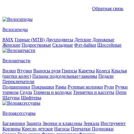
Обратная связь
Велосипеды
BMX
Горные (MTB)
Двухподвесы
Детские
Дорожные
Женские
Подростковые
Складные
Фэт-байки
Шоссейные
Велозапчасти
Вилки
Втулки
Выносы руля
Грипсы
Каретка
Колеса
Крылья
(щитки колес)
Пальцы подседельные+зажимы
Педали
Переключатели
Подшипники
Покрышки
Рамы
Рулевые колонки
Рули
Ручки
тормоза
Седла
Тормоза и колодки
Трещетки и кассеты
Цепи
Шатуны
Шифтеры
Велоаксессуары
Багажники
Защита
Звонки и клаксоны
Зеркала
Инструмент
Корзины
Кресло детское
Насосы
Перчатки
Подножки