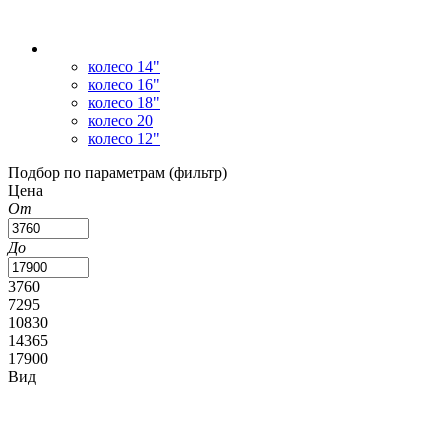
колесо 14"
колесо 16"
колесо 18"
колесо 20
колесо 12"
Подбор по параметрам (фильтр)
Цена
От
До
3760
7295
10830
14365
17900
Вид