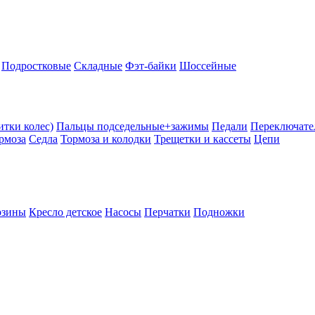
Подростковые
Складные
Фэт-байки
Шоссейные
тки колес)
Пальцы подседельные+зажимы
Педали
Переключате
рмоза
Седла
Тормоза и колодки
Трещетки и кассеты
Цепи
рзины
Кресло детское
Насосы
Перчатки
Подножки