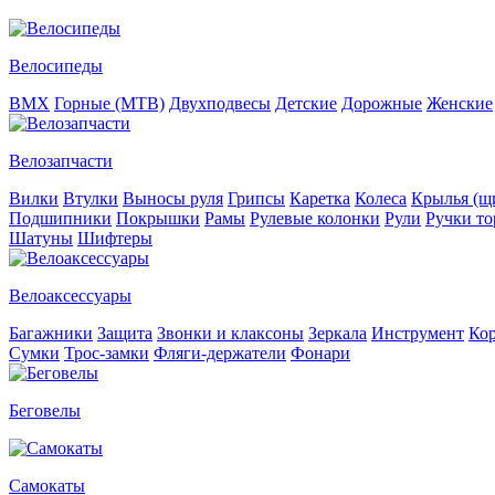
Велосипеды
BMX
Горные (MTB)
Двухподвесы
Детские
Дорожные
Женские
Велозапчасти
Вилки
Втулки
Выносы руля
Грипсы
Каретка
Колеса
Крылья (щи
Подшипники
Покрышки
Рамы
Рулевые колонки
Рули
Ручки то
Шатуны
Шифтеры
Велоаксессуары
Багажники
Защита
Звонки и клаксоны
Зеркала
Инструмент
Ко
Сумки
Трос-замки
Фляги-держатели
Фонари
Беговелы
Самокаты