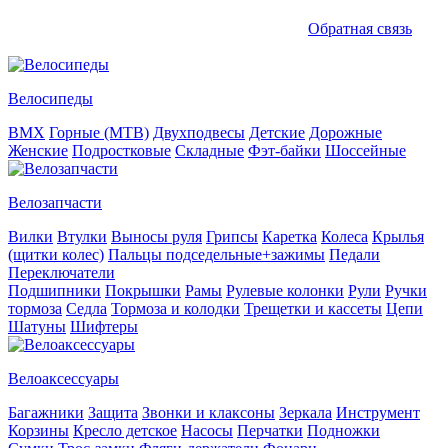
Обратная связь
Велосипеды
BMX
Горные (MTB)
Двухподвесы
Детские
Дорожные
Женские
Подростковые
Складные
Фэт-байки
Шоссейные
Велозапчасти
Вилки
Втулки
Выносы руля
Грипсы
Каретка
Колеса
Крылья
(щитки колес)
Пальцы подседельные+зажимы
Педали
Переключатели
Подшипники
Покрышки
Рамы
Рулевые колонки
Рули
Ручки
тормоза
Седла
Тормоза и колодки
Трещетки и кассеты
Цепи
Шатуны
Шифтеры
Велоаксессуары
Багажники
Защита
Звонки и клаксоны
Зеркала
Инструмент
Корзины
Кресло детское
Насосы
Перчатки
Подножки