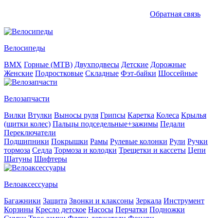
Обратная связь
Велосипеды
BMX
Горные (MTB)
Двухподвесы
Детские
Дорожные
Женские
Подростковые
Складные
Фэт-байки
Шоссейные
Велозапчасти
Вилки
Втулки
Выносы руля
Грипсы
Каретка
Колеса
Крылья
(щитки колес)
Пальцы подседельные+зажимы
Педали
Переключатели
Подшипники
Покрышки
Рамы
Рулевые колонки
Рули
Ручки
тормоза
Седла
Тормоза и колодки
Трещетки и кассеты
Цепи
Шатуны
Шифтеры
Велоаксессуары
Багажники
Защита
Звонки и клаксоны
Зеркала
Инструмент
Корзины
Кресло детское
Насосы
Перчатки
Подножки