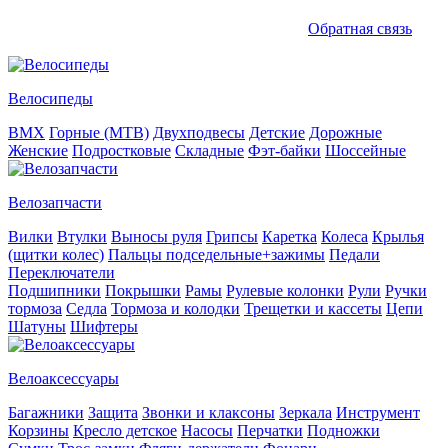
Обратная связь
Велосипеды
BMX
Горные (MTB)
Двухподвесы
Детские
Дорожные
Женские
Подростковые
Складные
Фэт-байки
Шоссейные
Велозапчасти
Вилки
Втулки
Выносы руля
Грипсы
Каретка
Колеса
Крылья
(щитки колес)
Пальцы подседельные+зажимы
Педали
Переключатели
Подшипники
Покрышки
Рамы
Рулевые колонки
Рули
Ручки
тормоза
Седла
Тормоза и колодки
Трещетки и кассеты
Цепи
Шатуны
Шифтеры
Велоаксессуары
Багажники
Защита
Звонки и клаксоны
Зеркала
Инструмент
Корзины
Кресло детское
Насосы
Перчатки
Подножки