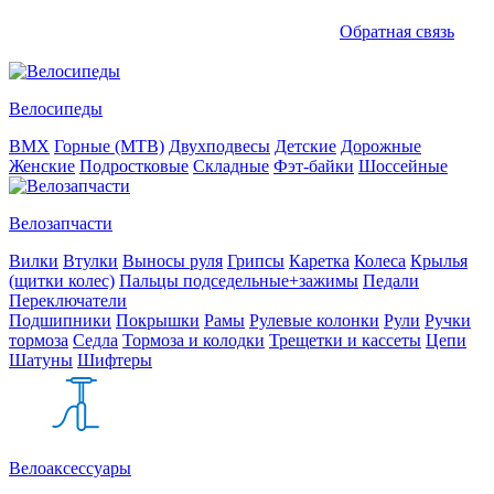
Обратная связь
Велосипеды
BMX
Горные (MTB)
Двухподвесы
Детские
Дорожные
Женские
Подростковые
Складные
Фэт-байки
Шоссейные
Велозапчасти
Вилки
Втулки
Выносы руля
Грипсы
Каретка
Колеса
Крылья
(щитки колес)
Пальцы подседельные+зажимы
Педали
Переключатели
Подшипники
Покрышки
Рамы
Рулевые колонки
Рули
Ручки
тормоза
Седла
Тормоза и колодки
Трещетки и кассеты
Цепи
Шатуны
Шифтеры
Велоаксессуары