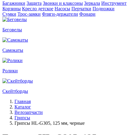
Багажники
Защита
Звонки и клаксоны
Зеркала
Инструмент
Корзины
Кресло детское
Насосы
Перчатки
Подножки
Сумки
Трос-замки
Фляги-держатели
Фонари
Беговелы
Самокаты
Ролики
Скейтборды
Главная
Каталог
Велозапчасти
Грипсы
Грипсы HL-G305, 125 мм, черные