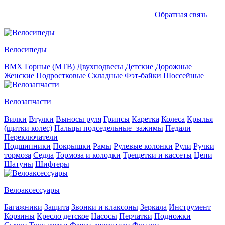
Обратная связь
Велосипеды
BMX
Горные (MTB)
Двухподвесы
Детские
Дорожные
Женские
Подростковые
Складные
Фэт-байки
Шоссейные
Велозапчасти
Вилки
Втулки
Выносы руля
Грипсы
Каретка
Колеса
Крылья
(щитки колес)
Пальцы подседельные+зажимы
Педали
Переключатели
Подшипники
Покрышки
Рамы
Рулевые колонки
Рули
Ручки
тормоза
Седла
Тормоза и колодки
Трещетки и кассеты
Цепи
Шатуны
Шифтеры
Велоаксессуары
Багажники
Защита
Звонки и клаксоны
Зеркала
Инструмент
Корзины
Кресло детское
Насосы
Перчатки
Подножки