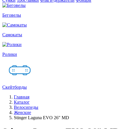
Сумки
Трос-замки
Фляги-держатели
Фонари
Беговелы
Самокаты
Ролики
Скейтборды
Главная
Каталог
Велосипеды
Женские
Stinger Laguna EVO 26" MD