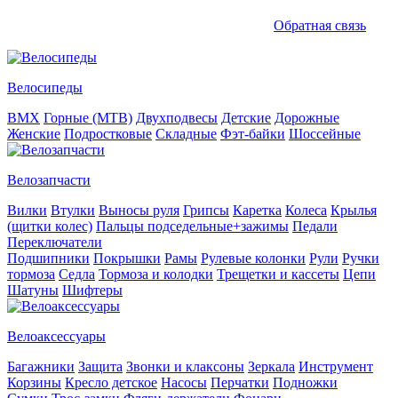
Обратная связь
Велосипеды
BMX
Горные (MTB)
Двухподвесы
Детские
Дорожные
Женские
Подростковые
Складные
Фэт-байки
Шоссейные
Велозапчасти
Вилки
Втулки
Выносы руля
Грипсы
Каретка
Колеса
Крылья
(щитки колес)
Пальцы подседельные+зажимы
Педали
Переключатели
Подшипники
Покрышки
Рамы
Рулевые колонки
Рули
Ручки
тормоза
Седла
Тормоза и колодки
Трещетки и кассеты
Цепи
Шатуны
Шифтеры
Велоаксессуары
Багажники
Защита
Звонки и клаксоны
Зеркала
Инструмент
Корзины
Кресло детское
Насосы
Перчатки
Подножки