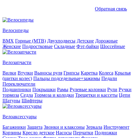
Обратная связь
Велосипеды
BMX
Горные (MTB)
Двухподвесы
Детские
Дорожные
Женские
Подростковые
Складные
Фэт-байки
Шоссейные
Велозапчасти
Вилки
Втулки
Выносы руля
Грипсы
Каретка
Колеса
Крылья
(щитки колес)
Пальцы подседельные+зажимы
Педали
Переключатели
Подшипники
Покрышки
Рамы
Рулевые колонки
Рули
Ручки
тормоза
Седла
Тормоза и колодки
Трещетки и кассеты
Цепи
Шатуны
Шифтеры
Велоаксессуары
Багажники
Защита
Звонки и клаксоны
Зеркала
Инструмент
Корзины
Кресло детское
Насосы
Перчатки
Подножки