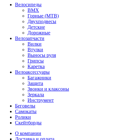
Велосипеды
BMX
Горные (MTB)
Двухподвесы
Детские
Дорожные
Велозапчасти
Вилки
Втулки
Выносы руля
Грипсы
Каретка
Велоаксессуары
Багажники
Защита
Звонки и клаксоны
Зеркала
Инструмент
Беговелы
Самокаты
Ролики
Скейтборды
О компании
Доставка и оплата