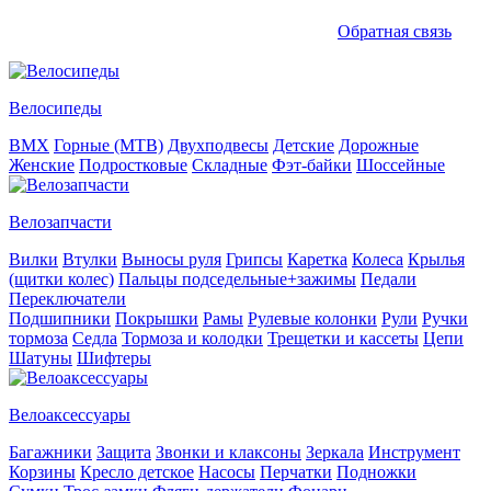
Обратная связь
Велосипеды
BMX
Горные (MTB)
Двухподвесы
Детские
Дорожные
Женские
Подростковые
Складные
Фэт-байки
Шоссейные
Велозапчасти
Вилки
Втулки
Выносы руля
Грипсы
Каретка
Колеса
Крылья
(щитки колес)
Пальцы подседельные+зажимы
Педали
Переключатели
Подшипники
Покрышки
Рамы
Рулевые колонки
Рули
Ручки
тормоза
Седла
Тормоза и колодки
Трещетки и кассеты
Цепи
Шатуны
Шифтеры
Велоаксессуары
Багажники
Защита
Звонки и клаксоны
Зеркала
Инструмент
Корзины
Кресло детское
Насосы
Перчатки
Подножки