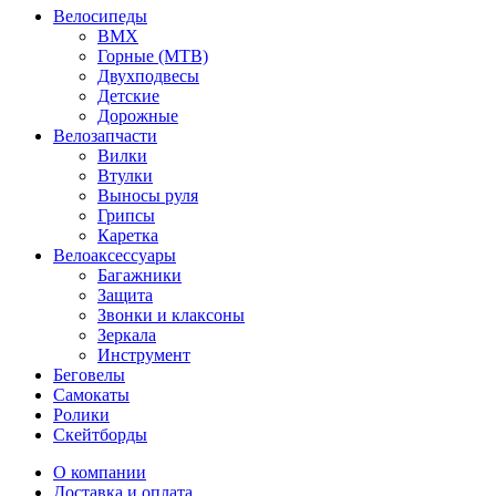
Велосипеды
BMX
Горные (MTB)
Двухподвесы
Детские
Дорожные
Велозапчасти
Вилки
Втулки
Выносы руля
Грипсы
Каретка
Велоаксессуары
Багажники
Защита
Звонки и клаксоны
Зеркала
Инструмент
Беговелы
Самокаты
Ролики
Скейтборды
О компании
Доставка и оплата