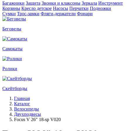
Багажники
Защита
Звонки и клаксоны
Зеркала
Инструмент
Корзины
Кресло детское
Насосы
Перчатки
Подножки
Сумки
Трос-замки
Фляги-держатели
Фонари
Беговелы
Самокаты
Ролики
Скейтборды
Главная
Каталог
Велосипеды
Двухподвесы
Focus V 26" 18-sp V020