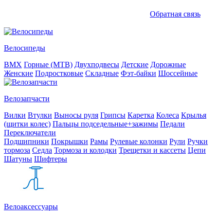
Обратная связь
Велосипеды
BMX
Горные (MTB)
Двухподвесы
Детские
Дорожные
Женские
Подростковые
Складные
Фэт-байки
Шоссейные
Велозапчасти
Вилки
Втулки
Выносы руля
Грипсы
Каретка
Колеса
Крылья
(щитки колес)
Пальцы подседельные+зажимы
Педали
Переключатели
Подшипники
Покрышки
Рамы
Рулевые колонки
Рули
Ручки
тормоза
Седла
Тормоза и колодки
Трещетки и кассеты
Цепи
Шатуны
Шифтеры
Велоаксессуары