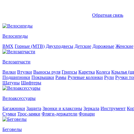
Обратная связь
Велосипеды
BMX
Горные (MTB)
Двухподвесы
Детские
Дорожные
Женские
Велозапчасти
Вилки
Втулки
Выносы руля
Грипсы
Каретка
Колеса
Крылья (щи
Подшипники
Покрышки
Рамы
Рулевые колонки
Рули
Ручки то
Шатуны
Шифтеры
Велоаксессуары
Багажники
Защита
Звонки и клаксоны
Зеркала
Инструмент
Ко
Сумки
Трос-замки
Фляги-держатели
Фонари
Беговелы