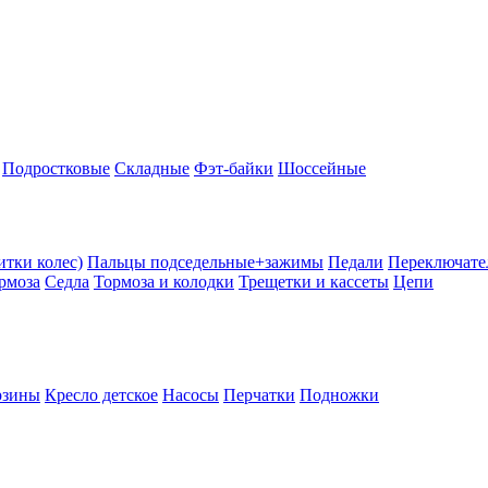
Подростковые
Складные
Фэт-байки
Шоссейные
тки колес)
Пальцы подседельные+зажимы
Педали
Переключате
рмоза
Седла
Тормоза и колодки
Трещетки и кассеты
Цепи
рзины
Кресло детское
Насосы
Перчатки
Подножки