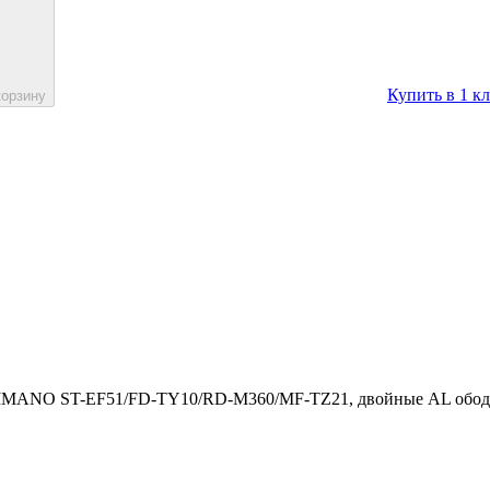
Купить в 1 к
корзину
SHIMANO ST-EF51/FD-TY10/RD-M360/MF-TZ21, двойные AL обода